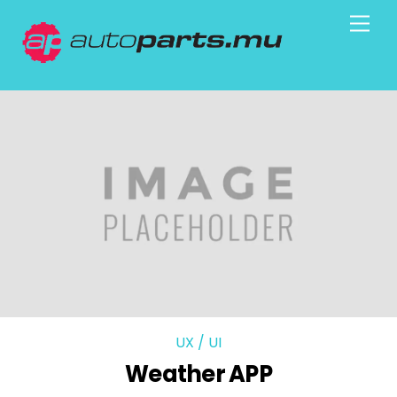
Skip
Men
to
content
UX / UI
Weather APP