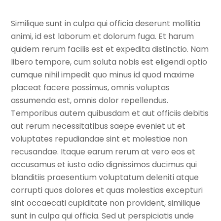
Similique sunt in culpa qui officia deserunt mollitia
animi, id est laborum et dolorum fuga. Et harum
quidem rerum facilis est et expedita distinctio. Nam
libero tempore, cum soluta nobis est eligendi optio
cumque nihil impedit quo minus id quod maxime
placeat facere possimus, omnis voluptas
assumenda est, omnis dolor repellendus.
Temporibus autem quibusdam et aut officiis debitis
aut rerum necessitatibus saepe eveniet ut et
voluptates repudiandae sint et molestiae non
recusandae. Itaque earum rerum at vero eos et
accusamus et iusto odio dignissimos ducimus qui
blanditiis praesentium voluptatum deleniti atque
corrupti quos dolores et quas molestias excepturi
sint occaecati cupiditate non provident, similique
sunt in culpa qui officia. Sed ut perspiciatis unde