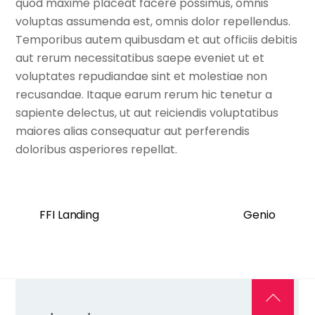
quod maxime placeat facere possimus, omnis
voluptas assumenda est, omnis dolor repellendus.
Temporibus autem quibusdam et aut officiis debitis
aut rerum necessitatibus saepe eveniet ut et
voluptates repudiandae sint et molestiae non
recusandae. Itaque earum rerum hic tenetur a
sapiente delectus, ut aut reiciendis voluptatibus
maiores alias consequatur aut perferendis
doloribus asperiores repellat.
FFI Landing
Genio
Back