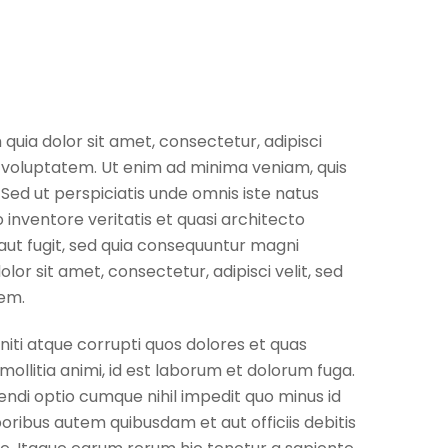
uia dolor sit amet, consectetur, adipisci
 voluptatem. Ut enim ad minima veniam, quis
Sed ut perspiciatis unde omnis iste natus
nventore veritatis et quasi architecto
aut fugit, sed quia consequuntur magni
or sit amet, consectetur, adipisci velit, sed
em.
iti atque corrupti quos dolores et quas
mollitia animi, id est laborum et dolorum fuga.
endi optio cumque nihil impedit quo minus id
ibus autem quibusdam et aut officiis debitis