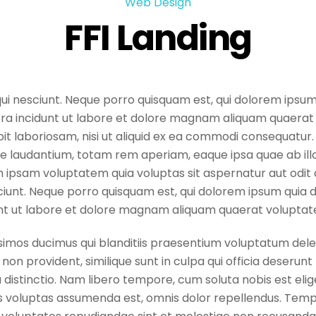
Web Design
FFI Landing
i nesciunt. Neque porro quisquam est, qui dolorem ipsum q
ra incidunt ut labore et dolore magnam aliquam quaerat
t laboriosam, nisi ut aliquid ex ea commodi consequatur. 
laudantium, totam rem aperiam, eaque ipsa quae ab illo i
 ipsam voluptatem quia voluptas sit aspernatur aut odit 
iunt. Neque porro quisquam est, qui dolorem ipsum quia dol
t ut labore et dolore magnam aliquam quaerat voluptat
simos ducimus qui blanditiis praesentium voluptatum delen
non provident, similique sunt in culpa qui officia deserunt 
 distinctio. Nam libero tempore, cum soluta nobis est elig
voluptas assumenda est, omnis dolor repellendus. Tempor