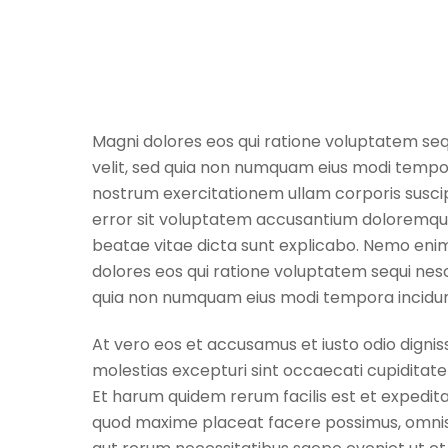
Magni dolores eos qui ratione voluptatem sequ
velit, sed quia non numquam eius modi tempo
nostrum exercitationem ullam corporis suscipi
error sit voluptatem accusantium doloremque 
beatae vitae dicta sunt explicabo. Nemo enim
dolores eos qui ratione voluptatem sequi nesc
quia non numquam eius modi tempora incidun
At vero eos et accusamus et iusto odio dignis
molestias excepturi sint occaecati cupiditate 
Et harum quidem rerum facilis est et expedita
quod maxime placeat facere possimus, omnis 