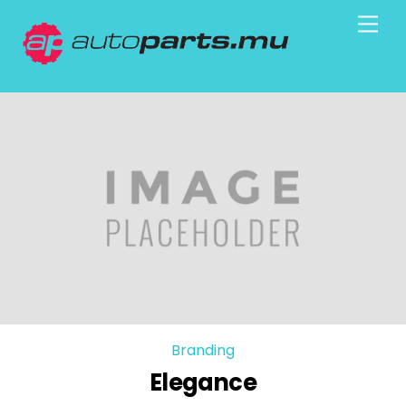
Skip
Men
to
content
Branding
Elegance