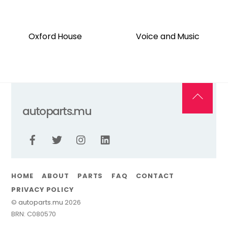
Oxford House
Voice and Music
Back
autoparts.mu
To
Top
Facebook
Twitter
Instagram
Linkedin
HOME
ABOUT
PARTS
FAQ
CONTACT
PRIVACY POLICY
©
autoparts.mu
2026
BRN: C080570